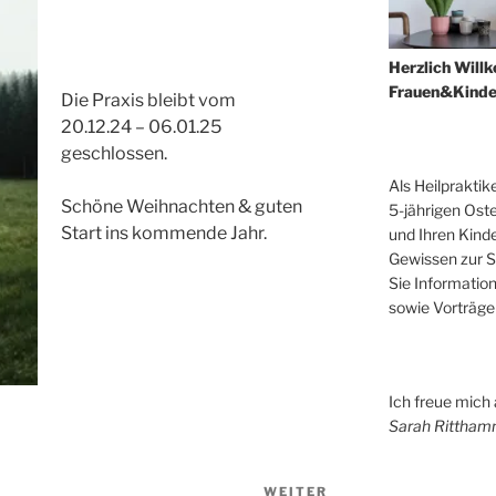
Herzlich Willk
Frauen&Kinde
Die Praxis bleibt vom
20.12.24 – 06.01.25
geschlossen.
Als Heilpraktik
Schöne Weihnachten & guten
5-jährigen Ost
Start ins kommende Jahr.
und Ihren Kind
Gewissen zur S
Sie Informatio
sowie Vorträge
Ich freue mich 
Sarah Rittham
WEITER
Nächster