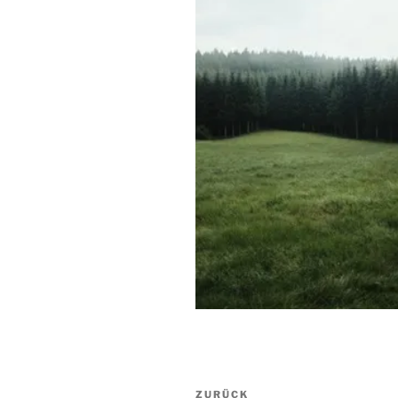
Beitragsnavigation
Vorheriger
ZURÜCK