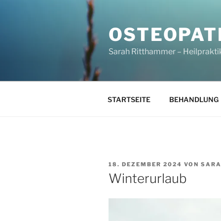
Zum
Inhalt
OSTEOPAT
springen
Sarah Ritthammer – Heilprakti
STARTSEITE
BEHANDLUNG
VERÖFFENTLICHT
18. DEZEMBER 2024
VON
SAR
AM
Winterurlaub