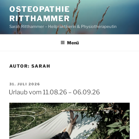
Zum
OSTEOPATHIE
Inhalt
RITTHAMMER
springen
Sarah Ritthammer – Heilpraktikerin & Physiotherapeutin
Menü
AUTOR:
SARAH
VERÖFFENTLICHT
31. JULI 2026
AM
Urlaub vom 11.08.26 – 06.09.26