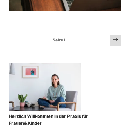
Beitragsnavigation
Näch
Seite
1
Seit
Herzlich Willkommen in der Praxis für
Frauen&Kinder