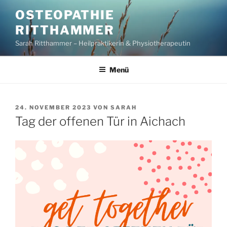
Zum
OSTEOPATHIE
Inhalt
RITTHAMMER
springen
Sarah Ritthammer – Heilpraktikerin & Physiotherapeutin
Menü
VERÖFFENTLICHT
24. NOVEMBER 2023
VON
SARAH
AM
Tag der offenen Tür in Aichach