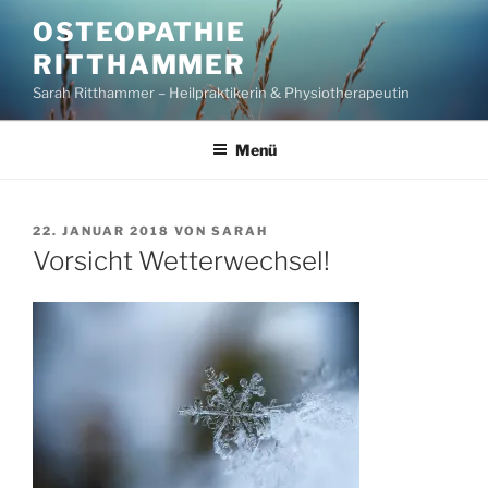
Zum
OSTEOPATHIE
Inhalt
RITTHAMMER
springen
Sarah Ritthammer – Heilpraktikerin & Physiotherapeutin
Menü
VERÖFFENTLICHT
22. JANUAR 2018
VON
SARAH
AM
Vorsicht Wetterwechsel!