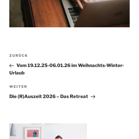
Beitragsnavigation
Vorheriger
ZURÜCK
Beitrag
Vom 19.12.25-06.01.26 im Weihnachts-Winter-
Urlaub
Nächster
WEITER
Beitrag
Die (R)Auszeit 2026 – Das Retreat