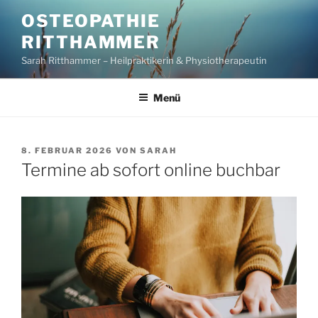
Zum
OSTEOPATHIE
Inhalt
RITTHAMMER
springen
Sarah Ritthammer – Heilpraktikerin & Physiotherapeutin
Menü
VERÖFFENTLICHT
8. FEBRUAR 2026
VON
SARAH
AM
Termine ab sofort online buchbar