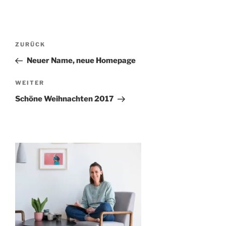
Beitragsnavigation
Vorheriger
ZURÜCK
Beitrag
Neuer Name, neue Homepage
Nächster
WEITER
Beitrag
Schöne Weihnachten 2017