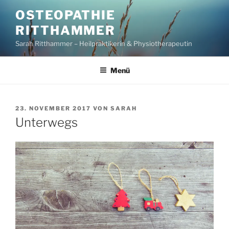
Zum
OSTEOPATHIE
Inhalt
RITTHAMMER
springen
Sarah Ritthammer – Heilpraktikerin & Physiotherapeutin
Menü
VERÖFFENTLICHT
23. NOVEMBER 2017
VON
SARAH
AM
Unterwegs